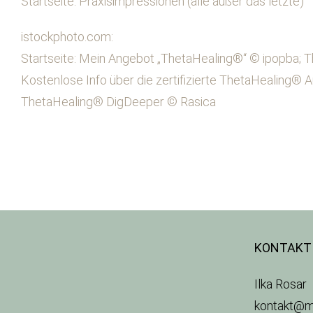
Startseite: Praxisimpressionen (alle außer das letzte)
istockphoto.com:
Startseite: Mein Angebot „ThetaHealing®“ © ipopba;
Kostenlose Info über die zertifizierte ThetaHealing®
ThetaHealing® DigDeeper © Rasica
KONTAKT
Ilka Rosar
kontakt@m