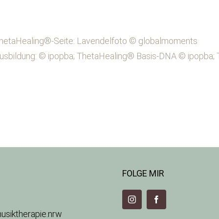
 ThetaHealing®-Seite: Lavendelfoto © globalmoments
 Ausbildung: © ipopba; ThetaHealing® Basis-DNA © ipopba;
FOLGE MIR
usiktherapie.nrw