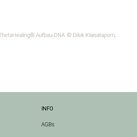
 ThetaHealing® Aufbau-DNA: © Dilok Klaisataporn;
INFO
AGBs